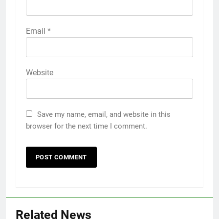
Email
*
Website
Save my name, email, and website in this
browser for the next time I comment.
Related News