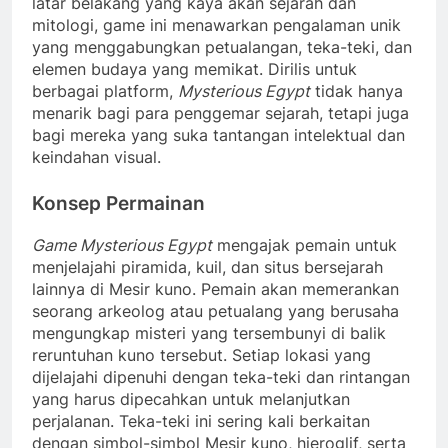
latar belakang yang kaya akan sejarah dan
mitologi, game ini menawarkan pengalaman unik
yang menggabungkan petualangan, teka-teki, dan
elemen budaya yang memikat. Dirilis untuk
berbagai platform,
Mysterious Egypt
tidak hanya
menarik bagi para penggemar sejarah, tetapi juga
bagi mereka yang suka tantangan intelektual dan
keindahan visual.
Konsep Permainan
Game Mysterious Egypt
mengajak pemain untuk
menjelajahi piramida, kuil, dan situs bersejarah
lainnya di Mesir kuno. Pemain akan memerankan
seorang arkeolog atau petualang yang berusaha
mengungkap misteri yang tersembunyi di balik
reruntuhan kuno tersebut. Setiap lokasi yang
dijelajahi dipenuhi dengan teka-teki dan rintangan
yang harus dipecahkan untuk melanjutkan
perjalanan. Teka-teki ini sering kali berkaitan
dengan simbol-simbol Mesir kuno, hieroglif, serta