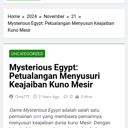
Home
2024
November
21
Mysterious Egypt: Petualangan Menyusuri Keajaiban
Kuno Mesir
UNCATEGORIZED
Mysterious Egypt:
Petualangan Menyusuri
Keajaiban Kuno Mesir
0
Oma777
2 Years Ago
5 Mins
Game Mysterious Egypt
adalah salah satu
permainan
slot
yang membawa pemainnya
menyusuri keajaiban dunia kuno Mesir. Dengan