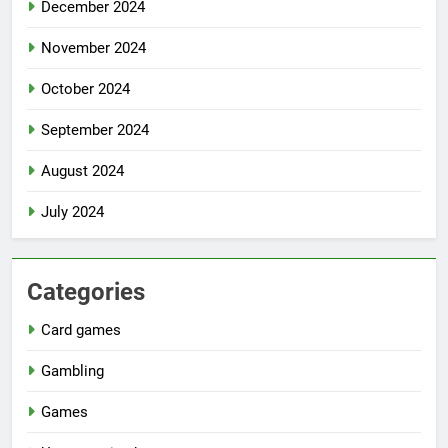
December 2024
November 2024
October 2024
September 2024
August 2024
July 2024
Categories
Card games
Gambling
Games