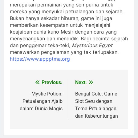
merupakan permainan yang sempurna untuk
mereka yang menyukai petualangan dan sejarah.
Bukan hanya sekadar hiburan, game ini juga
memberikan kesempatan untuk menjelajahi
keajaiban dunia kuno Mesir dengan cara yang
menyenangkan dan mendidik. Bagi pecinta sejarah
dan penggemar teka-teki,
Mysterious Egypt
menawarkan pengalaman yang tak terlupakan.
https://www.appptma.org
Previous:
Next:
Post
navigation
Mystic Potion:
Bengal Gold: Game
Petualangan Ajaib
Slot Seru dengan
dalam Dunia Magis
Tema Petualangan
dan Keberuntungan