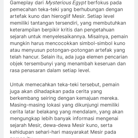
Gameplay dari
Mysterious Egypt
berfokus pada
pemecahan teka-teki yang berhubungan dengan
artefak kuno dan hieroglif Mesir. Setiap level
memiliki tantangan tersendiri, yang membutuhkan
keterampilan berpikir kritis dan pengetahuan
sejarah untuk menyelesaikannya. Misalnya, pemain
mungkin harus mencocokkan simbol-simbol kuno
atau menyusun potongan-potongan artefak yang
telah hancur. Selain itu, ada juga elemen pencarian
objek tersembunyi yang menambah keseruan dan
rasa penasaran dalam setiap level.
Untuk memecahkan teka-teki tersebut, pemain
juga akan dihadapkan pada cerita yang
berkembang seiring dengan kemajuan mereka.
Masing-masing lokasi yang dikunjungi memiliki
cerita latar belakang yang mendalam, yang akan
mengungkap lebih banyak informasi mengenai
sejarah Mesir, dewa-dewa Mesir kuno, serta
kehidupan sehari-hari masyarakat Mesir pada