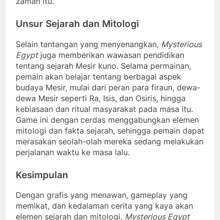
zaman itu.
Unsur Sejarah dan Mitologi
Selain tantangan yang menyenangkan,
Mysterious
Egypt
juga memberikan wawasan pendidikan
tentang sejarah Mesir kuno. Selama permainan,
pemain akan belajar tentang berbagai aspek
budaya Mesir, mulai dari peran para firaun, dewa-
dewa Mesir seperti Ra, Isis, dan Osiris, hingga
kebiasaan dan ritual masyarakat pada masa itu.
Game ini dengan cerdas menggabungkan elemen
mitologi dan fakta sejarah, sehingga pemain dapat
merasakan seolah-olah mereka sedang melakukan
perjalanan waktu ke masa lalu.
Kesimpulan
Dengan grafis yang menawan, gameplay yang
memikat, dan kedalaman cerita yang kaya akan
elemen sejarah dan mitologi,
Mysterious Egypt