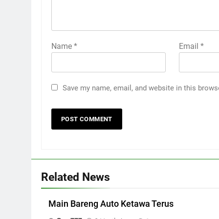
Name
*
Email
*
Save my name, email, and website in this brows
Related News
Main Bareng Auto Ketawa Terus