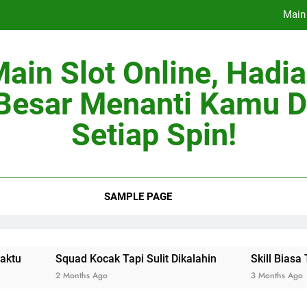
Main
ain Slot Online, Hadi
Besar Menanti Kamu D
Setiap Spin!
Main
SAMPLE PAGE
Squad Kocak Tapi Sulit Dikalahin
Skill Biasa Tapi Ho
2 Months Ago
3 Months Ago