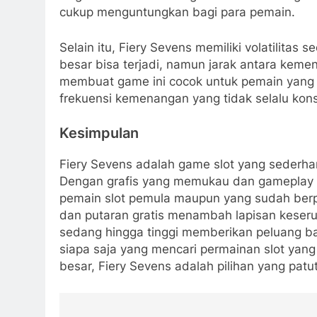
cukup menguntungkan bagi para pemain.
Selain itu, Fiery Sevens memiliki volatilitas
besar bisa terjadi, namun jarak antara kemen
membuat game ini cocok untuk pemain yang 
frekuensi kemenangan yang tidak selalu kons
Kesimpulan
Fiery Sevens adalah game slot yang seder
Dengan grafis yang memukau dan gameplay y
pemain slot pemula maupun yang sudah berpen
dan putaran gratis menambah lapisan keserua
sedang hingga tinggi memberikan peluang b
siapa saja yang mencari permainan slot ya
besar, Fiery Sevens adalah pilihan yang patu