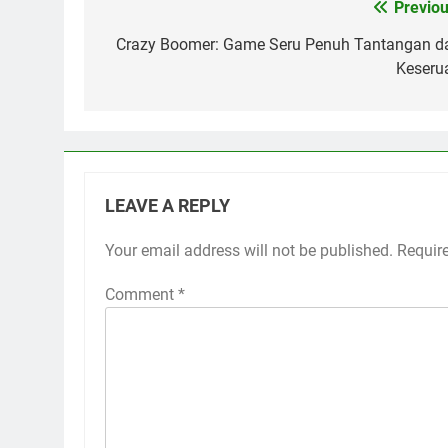
Previou
Post
navigation
Crazy Boomer: Game Seru Penuh Tantangan d
Keseru
LEAVE A REPLY
Your email address will not be published.
Requir
Comment
*