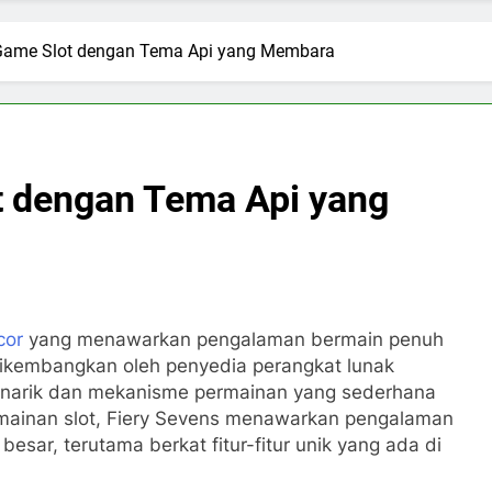
 Game Slot dengan Tema Api yang Membara
t dengan Tema Api yang
cor
yang menawarkan pengalaman bermain penuh
ikembangkan oleh penyedia perangkat lunak
menarik dan mekanisme permainan yang sederhana
mainan slot, Fiery Sevens menawarkan pengalaman
sar, terutama berkat fitur-fitur unik yang ada di