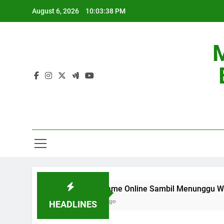
Skip
August 6, 2026
10:03:39 PM
to
content
M
a Terus
Main Game Online Sambil Menunggu Waktu
1 Month Ago
HEADLINES