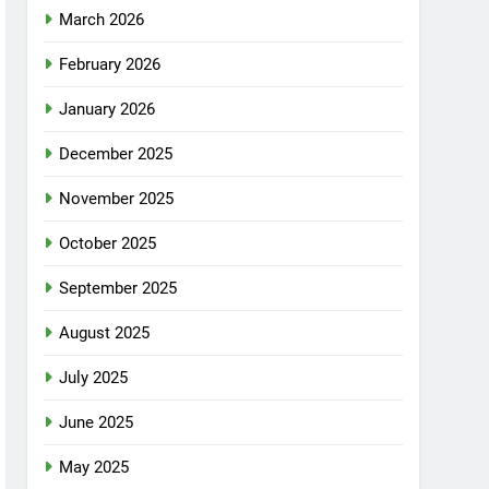
March 2026
February 2026
January 2026
December 2025
November 2025
October 2025
September 2025
August 2025
July 2025
June 2025
May 2025