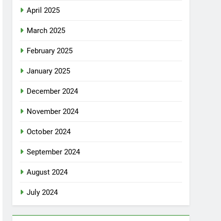
April 2025
March 2025
February 2025
January 2025
December 2024
November 2024
October 2024
September 2024
August 2024
July 2024