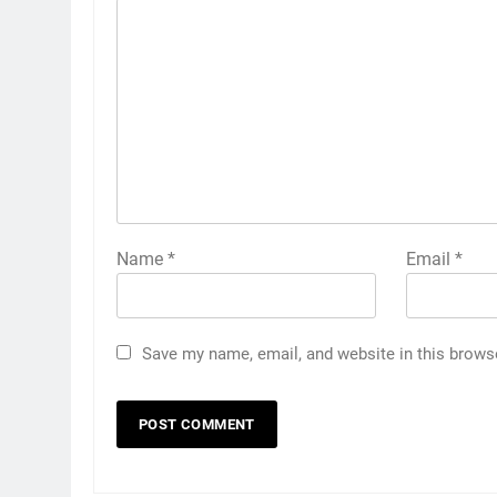
Name
*
Email
*
Save my name, email, and website in this brows