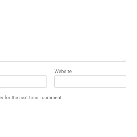
Website
er for the next time I comment.