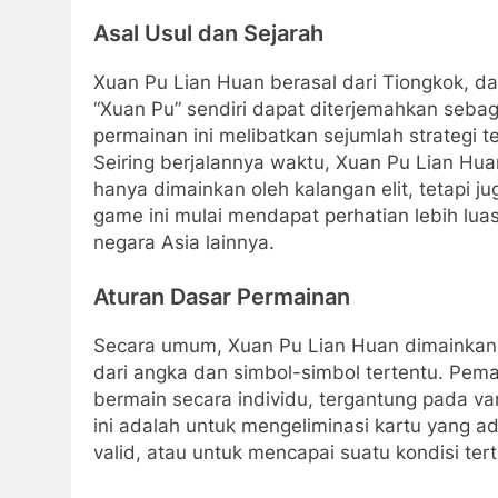
Asal Usul dan Sejarah
Xuan Pu Lian Huan berasal dari Tiongkok, d
“Xuan Pu” sendiri dapat diterjemahkan sebag
permainan ini melibatkan sejumlah strategi 
Seiring berjalannya waktu, Xuan Pu Lian H
hanya dimainkan oleh kalangan elit, tetapi
game ini mulai mendapat perhatian lebih luas,
negara Asia lainnya.
Aturan Dasar Permainan
Secara umum, Xuan Pu Lian Huan dimainkan m
dari angka dan simbol-simbol tertentu. Pem
bermain secara individu, tergantung pada var
ini adalah untuk mengeliminasi kartu yang a
valid, atau untuk mencapai suatu kondisi te