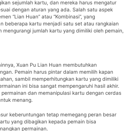
gikan sejumlah kartu, dan mereka harus mengatur
esuai dengan aturan yang ada. Salah satu aspek
emen “Lian Huan” atau “Kombinasi”, yang
beberapa kartu menjadi satu set atau rangkaian
n mengurangi jumlah kartu yang dimiliki oleh pemain,
 lainnya, Xuan Pu Lian Huan membutuhkan
ngan. Pemain harus pintar dalam memilih kapan
ahan, sambil memperhitungkan kartu yang dimiliki
rmainan ini bisa sangat mempengaruhi hasil akhir.
n permainan dan memanipulasi kartu dengan cerdas
 untuk menang.
unsur keberuntungan tetap memegang peran besar
kartu yang dibagikan kepada pemain bisa
nangkan permainan.