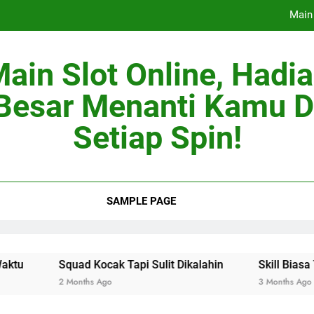
Main
ain Slot Online, Hadi
Besar Menanti Kamu D
Setiap Spin!
Main
SAMPLE PAGE
Squad Kocak Tapi Sulit Dikalahin
Skill Biasa Tapi Ho
2 Months Ago
3 Months Ago