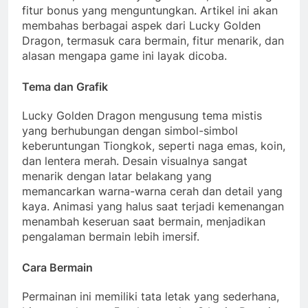
fitur bonus yang menguntungkan. Artikel ini akan
membahas berbagai aspek dari Lucky Golden
Dragon, termasuk cara bermain, fitur menarik, dan
alasan mengapa game ini layak dicoba.
Tema dan Grafik
Lucky Golden Dragon mengusung tema mistis
yang berhubungan dengan simbol-simbol
keberuntungan Tiongkok, seperti naga emas, koin,
dan lentera merah. Desain visualnya sangat
menarik dengan latar belakang yang
memancarkan warna-warna cerah dan detail yang
kaya. Animasi yang halus saat terjadi kemenangan
menambah keseruan saat bermain, menjadikan
pengalaman bermain lebih imersif.
Cara Bermain
Permainan ini memiliki tata letak yang sederhana,