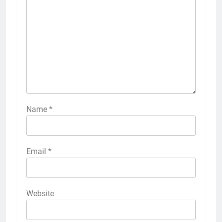
Name
*
Email
*
Website