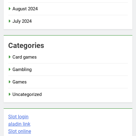
August 2024
July 2024
Categories
Card games
Gambling
Games
Uncategorized
Slot login
aladin link
Slot online