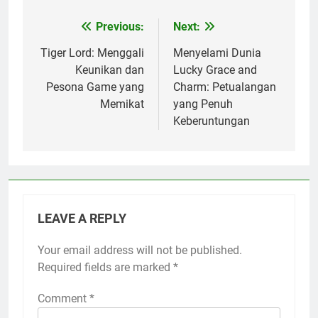
Previous:
Next:
Post
navigation
Tiger Lord: Menggali
Menyelami Dunia
Keunikan dan
Lucky Grace and
Pesona Game yang
Charm: Petualangan
Memikat
yang Penuh
Keberuntungan
LEAVE A REPLY
Your email address will not be published.
Required fields are marked
*
Comment
*