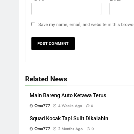
Save my name, email, and website in this brows
Related News
Main Bareng Auto Ketawa Terus
Oma777
4 Weeks Ago
0
Squad Kocak Tapi Sulit Dikalahin
Oma777
2 Months Ago
0