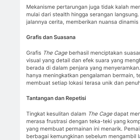
Mekanisme pertarungan juga tidak kalah men
mulai dari stealth hingga serangan langsun
jalannya cerita, memberikan nuansa dinamis
Grafis dan Suasana
Grafis
The Cage
berhasil menciptakan suasa
visual yang detail dan efek suara yang men
berada di dalam penjara yang menyeramkan.
hanya meningkatkan pengalaman bermain, t
membuat setiap lokasi terasa unik dan penu
Tantangan dan Repetisi
Tingkat kesulitan dalam
The Cage
dapat menj
merasa frustrasi dengan teka-teki yang komp
yang membuat permainan ini menarik. Pemain 
berbagai kemungkinan sebelum mengambil lang