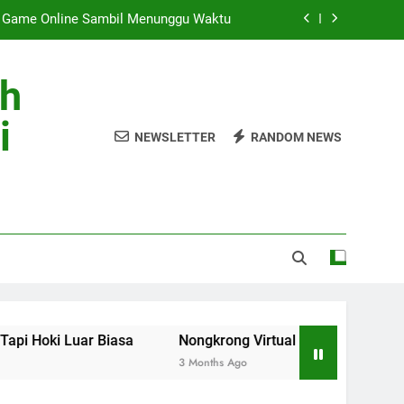
 Game Online Sambil Menunggu Waktu
Squad Kocak Tapi Sulit Dikalahin
ah
Skill Biasa Tapi Hoki Luar Biasa
i
NEWSLETTER
RANDOM NEWS
Main Bareng Auto Ketawa Terus
 Game Online Sambil Menunggu Waktu
Squad Kocak Tapi Sulit Dikalahin
Skill Biasa Tapi Hoki Luar Biasa
oki Luar Biasa
Nongkrong Virtual Lebih Asik
Game 
3 Months Ago
4 Mont