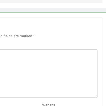
ed fields are marked
*
Website