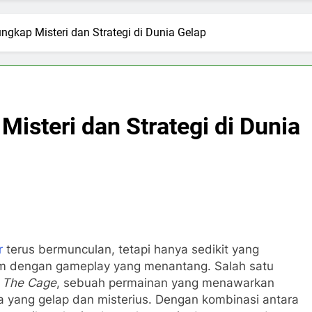
gkap Misteri dan Strategi di Dunia Gelap
isteri dan Strategi di Dunia
r
terus bermunculan, tetapi hanya sedikit yang
m dengan gameplay yang menantang. Salah satu
h
The Cage
, sebuah permainan yang menawarkan
yang gelap dan misterius. Dengan kombinasi antara