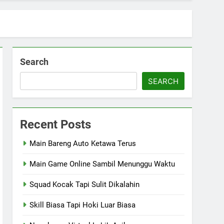
Search
SEARCH
Recent Posts
Main Bareng Auto Ketawa Terus
Main Game Online Sambil Menunggu Waktu
Squad Kocak Tapi Sulit Dikalahin
Skill Biasa Tapi Hoki Luar Biasa