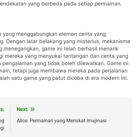
pendekatan yang berbeda pada setiap permainan.
me yang menggabungkan elemen cerita yang
 Dengan latar belakang yang misterius, mekanisme
g menegangkan, game ini telah berhasil menarik
agi mereka yang menyukai tantangan dan cerita yang
 pengalaman yang tidak boleh dilewatkan. Game ini
main, tetapi juga membawa mereka pada perjalanan
ah satu game yang patut dicoba di era modern ini.
s:
Next:
ng
Alice: Permainan yang Memikat Imajinasi
gi