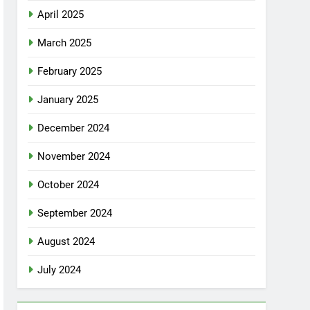
April 2025
March 2025
February 2025
January 2025
December 2024
November 2024
October 2024
September 2024
August 2024
July 2024