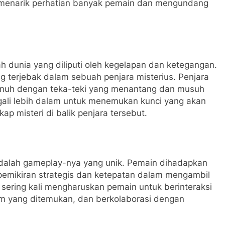
enarik perhatian banyak pemain dan mengundang
unia yang diliputi oleh kegelapan dan ketegangan.
g terjebak dalam sebuah penjara misterius. Penjara
penuh dengan teka-teki yang menantang dan musuh
ali lebih dalam untuk menemukan kunci yang akan
misteri di balik penjara tersebut.
alah gameplay-nya yang unik. Pemain dihadapkan
emikiran strategis dan ketepatan dalam mengambil
sering kali mengharuskan pemain untuk berinteraksi
em yang ditemukan, dan berkolaborasi dengan