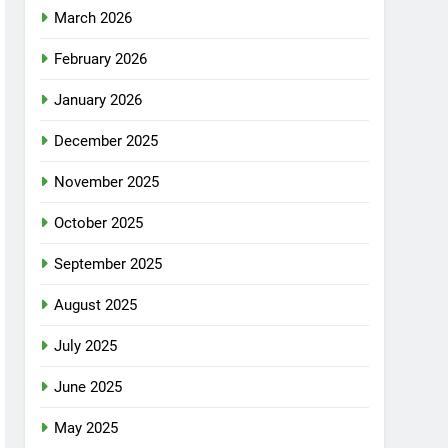
March 2026
February 2026
January 2026
December 2025
November 2025
October 2025
September 2025
August 2025
July 2025
June 2025
May 2025