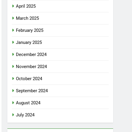
April 2025
March 2025
February 2025
January 2025
December 2024
November 2024
October 2024
September 2024
August 2024
July 2024