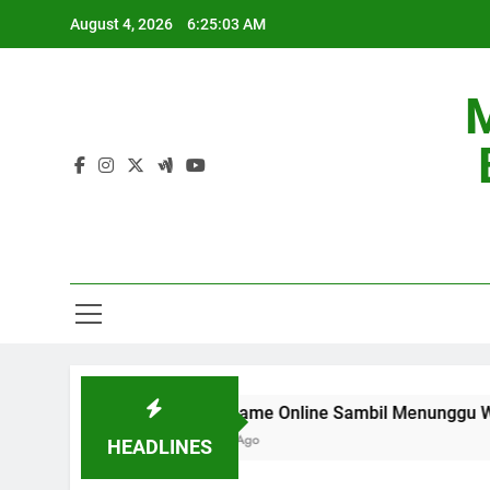
Skip
August 4, 2026
6:25:04 AM
to
content
M
wa Terus
Main Game Online Sambil Menunggu Waktu
1 Month Ago
HEADLINES