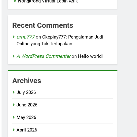
Nongkrong Virtual Lebih Asik
Recent Comments
oma777
on
Okeplay777: Pengalaman Judi
Online yang Tak Terlupakan
A WordPress Commenter
on
Hello world!
Archives
July 2026
June 2026
May 2026
April 2026