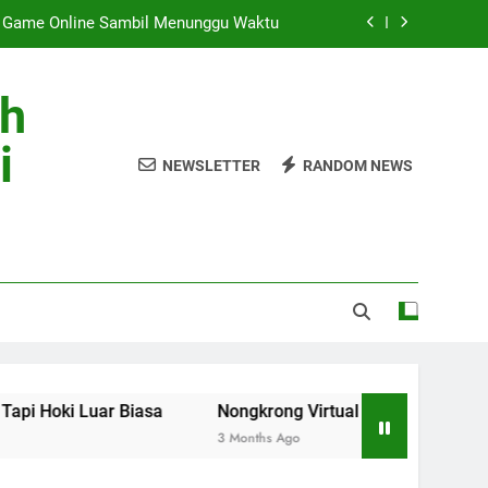
 Game Online Sambil Menunggu Waktu
Squad Kocak Tapi Sulit Dikalahin
ah
Skill Biasa Tapi Hoki Luar Biasa
i
NEWSLETTER
RANDOM NEWS
Main Bareng Auto Ketawa Terus
 Game Online Sambil Menunggu Waktu
Squad Kocak Tapi Sulit Dikalahin
Skill Biasa Tapi Hoki Luar Biasa
ki Luar Biasa
Nongkrong Virtual Lebih Asik
Game O
3 Months Ago
4 Month