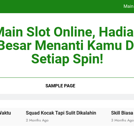
Main
ain Slot Online, Hadi
Besar Menanti Kamu D
Setiap Spin!
Main
SAMPLE PAGE
Squad Kocak Tapi Sulit Dikalahin
Skill Biasa Tapi Ho
2 Months Ago
3 Months Ago