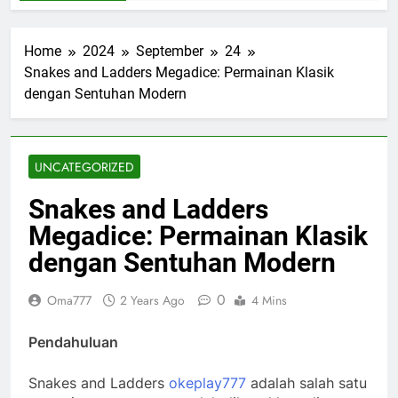
Home
2024
September
24
Snakes and Ladders Megadice: Permainan Klasik
dengan Sentuhan Modern
UNCATEGORIZED
Snakes and Ladders
Megadice: Permainan Klasik
dengan Sentuhan Modern
0
Oma777
2 Years Ago
4 Mins
Pendahuluan
Snakes and Ladders
okeplay777
adalah salah satu