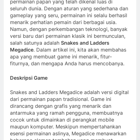
permainan papan yang telah dikenal luas di
seluruh dunia. Dengan aturan yang sederhana dan
gameplay yang seru, permainan ini selalu berhasil
menarik perhatian pemain dari berbagai usia.
Namun, dengan perkembangan teknologi, banyak
versi baru dari permainan klasik ini bermunculan,
salah satunya adalah
Snakes and Ladders
Megadice
. Dalam artikel ini, kita akan membahas
apa yang membuat game ini menarik, fitur-
fiturnya, dan mengapa Anda harus mencobanya.
Deskripsi Game
Snakes and Ladders Megadice adalah versi digital
dari permainan papan tradisional. Game ini
dirancang dengan grafis yang menarik dan
antarmuka yang ramah pengguna, membuatnya
cocok untuk dimainkan di perangkat mobile
maupun komputer. Meskipun mempertahankan
esensi permainan aslinya, Megadice menawarkan