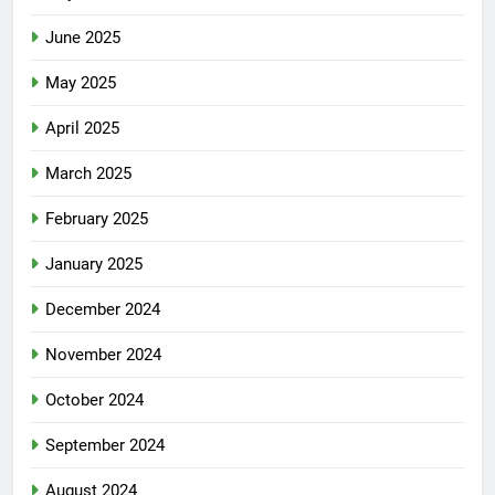
June 2025
May 2025
April 2025
March 2025
February 2025
January 2025
December 2024
November 2024
October 2024
September 2024
August 2024