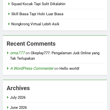
Squad Kocak Tapi Sulit Dikalahin
Skill Biasa Tapi Hoki Luar Biasa
Nongkrong Virtual Lebih Asik
Recent Comments
oma777
on
Okeplay777: Pengalaman Judi Online yang
Tak Terlupakan
A WordPress Commenter
on
Hello world!
Archives
July 2026
June 2026