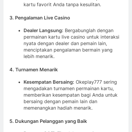
kartu favorit Anda tanpa kesulitan.
3.
Pengalaman Live Casino
Dealer Langsung:
Bergabunglah dengan
permainan kartu live casino untuk interaksi
nyata dengan dealer dan pemain lain,
menciptakan pengalaman bermain yang
lebih menarik.
4.
Turnamen Menarik
Kesempatan Bersaing:
Okeplay777 sering
mengadakan turnamen permainan kartu,
memberikan kesempatan bagi Anda untuk
bersaing dengan pemain lain dan
memenangkan hadiah menarik.
5.
Dukungan Pelanggan yang Baik