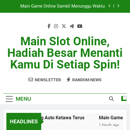
Skip
Main Game Online Sambil Menunggu Waktu
to
content
Squad Kocak Tapi Sulit Dikalahin
Skill Biasa Tapi Hoki Luar Biasa
Main Slot Online,
Main Bareng Auto Ketawa Terus
Hadiah Besar Menanti
Main Game Online Sambil Menunggu Waktu
Kamu Di Setiap Spin!
Squad Kocak Tapi Sulit Dikalahin
NEWSLETTER
RANDOM NEWS
Skill Biasa Tapi Hoki Luar Biasa
MENU
Main Bareng Auto Ketawa Terus
Main Game Onli
HEADLINES
1 Month Ago
1 Month Ago