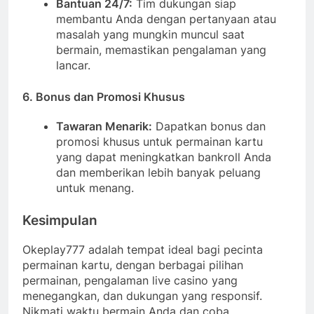
Bantuan 24/7:
Tim dukungan siap
membantu Anda dengan pertanyaan atau
masalah yang mungkin muncul saat
bermain, memastikan pengalaman yang
lancar.
6.
Bonus dan Promosi Khusus
Tawaran Menarik:
Dapatkan bonus dan
promosi khusus untuk permainan kartu
yang dapat meningkatkan bankroll Anda
dan memberikan lebih banyak peluang
untuk menang.
Kesimpulan
Okeplay777 adalah tempat ideal bagi pecinta
permainan kartu, dengan berbagai pilihan
permainan, pengalaman live casino yang
menegangkan, dan dukungan yang responsif.
Nikmati waktu bermain Anda dan coba