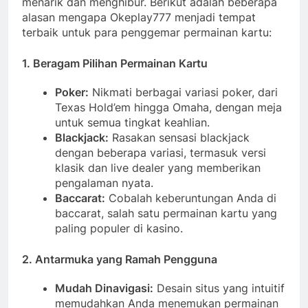
menarik dan menghibur. Berikut adalah beberapa
alasan mengapa Okeplay777 menjadi tempat
terbaik untuk para penggemar permainan kartu:
1.
Beragam Pilihan Permainan Kartu
Poker:
Nikmati berbagai variasi poker, dari
Texas Hold’em hingga Omaha, dengan meja
untuk semua tingkat keahlian.
Blackjack:
Rasakan sensasi blackjack
dengan beberapa variasi, termasuk versi
klasik dan live dealer yang memberikan
pengalaman nyata.
Baccarat:
Cobalah keberuntungan Anda di
baccarat, salah satu permainan kartu yang
paling populer di kasino.
2.
Antarmuka yang Ramah Pengguna
Mudah Dinavigasi:
Desain situs yang intuitif
memudahkan Anda menemukan permainan