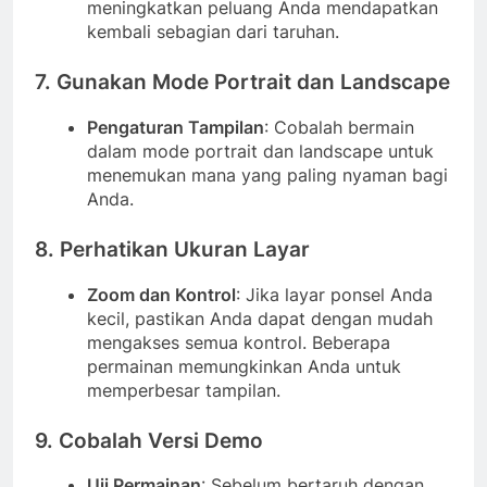
meningkatkan peluang Anda mendapatkan
kembali sebagian dari taruhan.
7.
Gunakan Mode Portrait dan Landscape
Pengaturan Tampilan
: Cobalah bermain
dalam mode portrait dan landscape untuk
menemukan mana yang paling nyaman bagi
Anda.
8.
Perhatikan Ukuran Layar
Zoom dan Kontrol
: Jika layar ponsel Anda
kecil, pastikan Anda dapat dengan mudah
mengakses semua kontrol. Beberapa
permainan memungkinkan Anda untuk
memperbesar tampilan.
9.
Cobalah Versi Demo
Uji Permainan
: Sebelum bertaruh dengan