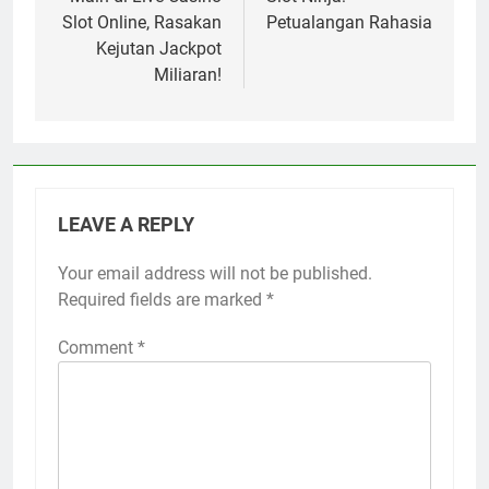
navigation
Slot Online, Rasakan
Petualangan Rahasia
Kejutan Jackpot
Miliaran!
LEAVE A REPLY
Your email address will not be published.
Required fields are marked
*
Comment
*