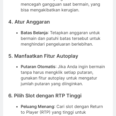
mencegah gangguan saat bermain, yang
bisa mengakibatkan kerugian.
4.
Atur Anggaran
Batas Belanja
: Tetapkan anggaran untuk
bermain dan patuhi batas tersebut untuk
menghindari pengeluaran berlebihan.
5.
Manfaatkan Fitur Autoplay
Putaran Otomatis
: Jika Anda ingin bermain
tanpa harus mengklik setiap putaran,
gunakan fitur autoplay untuk mengatur
jumlah putaran yang diinginkan.
6.
Pilih Slot dengan RTP Tinggi
Peluang Menang
: Cari slot dengan Return
to Player (RTP) yang tinggi untuk