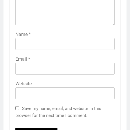
Name
*
Email
*
Website
Save my name, email, and website in this
browser for the next time I comment.