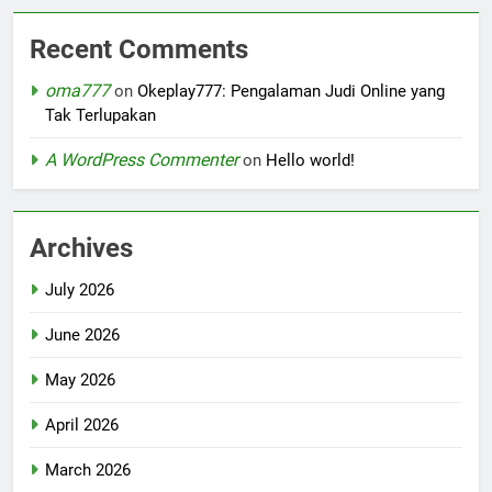
Recent Comments
oma777
on
Okeplay777: Pengalaman Judi Online yang
Tak Terlupakan
A WordPress Commenter
on
Hello world!
Archives
July 2026
June 2026
May 2026
April 2026
March 2026