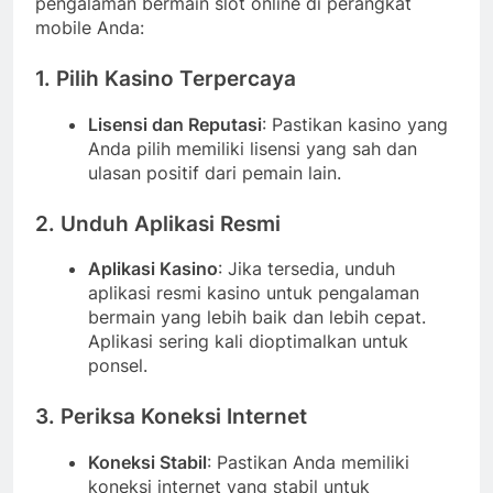
pengalaman bermain slot online di perangkat
mobile Anda:
1.
Pilih Kasino Terpercaya
Lisensi dan Reputasi
: Pastikan kasino yang
Anda pilih memiliki lisensi yang sah dan
ulasan positif dari pemain lain.
2.
Unduh Aplikasi Resmi
Aplikasi Kasino
: Jika tersedia, unduh
aplikasi resmi kasino untuk pengalaman
bermain yang lebih baik dan lebih cepat.
Aplikasi sering kali dioptimalkan untuk
ponsel.
3.
Periksa Koneksi Internet
Koneksi Stabil
: Pastikan Anda memiliki
koneksi internet yang stabil untuk