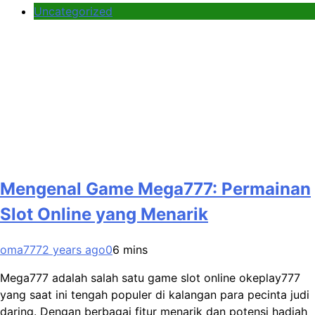
Uncategorized
Mengenal Game Mega777: Permainan
Slot Online yang Menarik
oma777
2 years ago
0
6 mins
Mega777 adalah salah satu game slot online okeplay777
yang saat ini tengah populer di kalangan para pecinta judi
daring. Dengan berbagai fitur menarik dan potensi hadiah