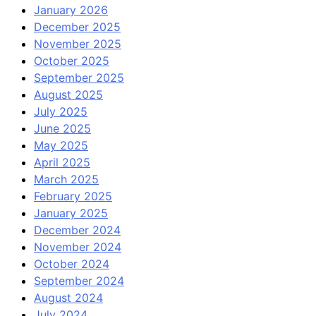
January 2026
December 2025
November 2025
October 2025
September 2025
August 2025
July 2025
June 2025
May 2025
April 2025
March 2025
February 2025
January 2025
December 2024
November 2024
October 2024
September 2024
August 2024
July 2024