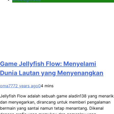
Game Jellyfish Flow: Menyelami
Dunia Lautan yang Menyenangkan
oma777
2 years ago
0
4 mins
Jellyfish Flow adalah sebuah game aladin138 yang menarik
dan menyegarkan, dirancang untuk memberi pengalaman
bermain yang santai namun tetap menantang. Dikenal