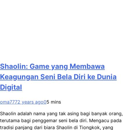
Shaolin: Game yang Membawa
Keagungan Seni Bela Diri ke Dunia
Digital
oma777
2 years ago
0
5 mins
Shaolin adalah nama yang tak asing bagi banyak orang,
terutama bagi penggemar seni bela diri. Mengacu pada
tradisi panjang dari biara Shaolin di Tiongkok, yang