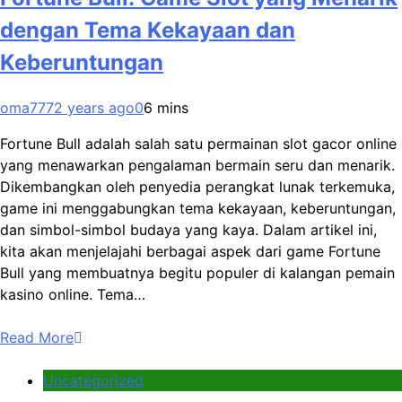
dengan Tema Kekayaan dan
Keberuntungan
oma777
2 years ago
0
6 mins
Fortune Bull adalah salah satu permainan slot gacor online
yang menawarkan pengalaman bermain seru dan menarik.
Dikembangkan oleh penyedia perangkat lunak terkemuka,
game ini menggabungkan tema kekayaan, keberuntungan,
dan simbol-simbol budaya yang kaya. Dalam artikel ini,
kita akan menjelajahi berbagai aspek dari game Fortune
Bull yang membuatnya begitu populer di kalangan pemain
kasino online. Tema…
Read More
Uncategorized