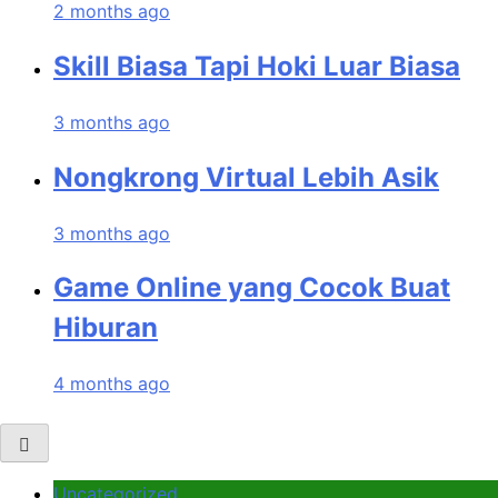
2 months ago
Skill Biasa Tapi Hoki Luar Biasa
3 months ago
Nongkrong Virtual Lebih Asik
3 months ago
Game Online yang Cocok Buat
Hiburan
4 months ago
Uncategorized