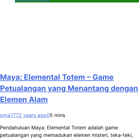
Maya: Elemental Totem – Game
Petualangan yang Menantang dengan
Elemen Alam
oma777
2 years ago
0
5 mins
Pendahuluan Maya: Elemental Totem adalah game
petualangan yang memadukan elemen misteri, teka-teki,