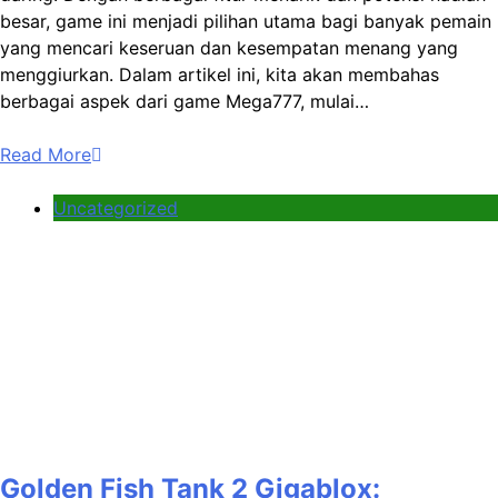
besar, game ini menjadi pilihan utama bagi banyak pemain
yang mencari keseruan dan kesempatan menang yang
menggiurkan. Dalam artikel ini, kita akan membahas
berbagai aspek dari game Mega777, mulai…
Read More
Uncategorized
Golden Fish Tank 2 Gigablox: